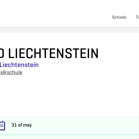
Schools
T
 LIECHTENSTEIN
Liechtenstein
sikschule
31 of may