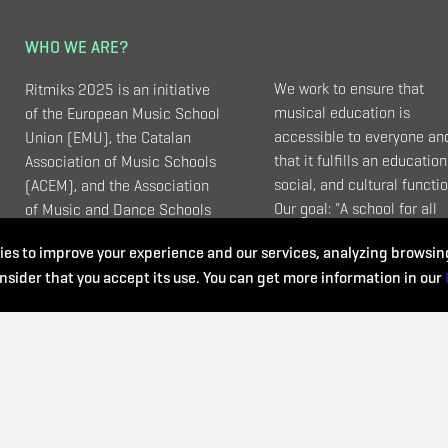
WHO WE ARE?
We work to ensure that
Ritmiks 2025 is an initiative
musical education is
of the European Music School
accessible to everyone an
Union (EMU), the Catalan
that it fulfills an education
Association of Music Schools
social, and cultural functio
(ACEM), and the Association
Our goal: "A school for all
of Music and Dance Schools
ages, for all kinds of music
(UEMyD - Spain).
es to improve your experience and our services, analyzing browsing
and that meets all needs".
nsider that you accept its use. You can get more information in our