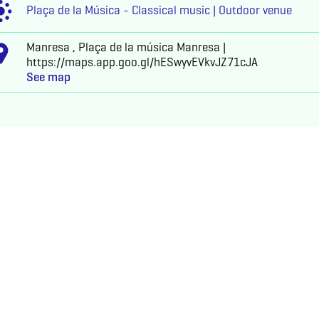
Plaça de la Música - Classical music | Outdoor venue
Manresa , Plaça de la música Manresa |
https://maps.app.goo.gl/hESwyvEVkvJZ71cJA
See map