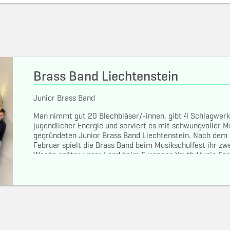
Brass Band Liechtenstein
Junior Brass Band
Man nimmt gut 20 Blechbläser/-innen, gibt 4 Schlagwerk
jugendlicher Energie und serviert es mit schwungvoller M
gegründeten Junior Brass Band Liechtenstein. Nach dem 
Februar spielt die Brass Band beim Musikschulfest ihr zwe
Woche später unser Land beim European Youth Music Festi
Leitung: Christel Eberle und Lukas Hirzberger