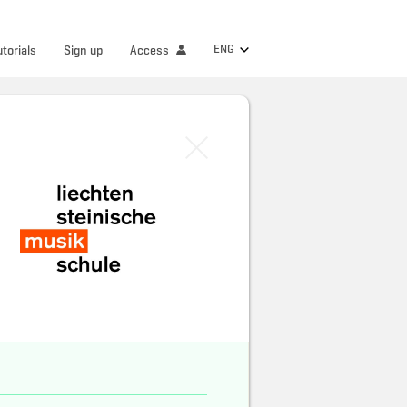
ENG
utorials
Sign up
Access