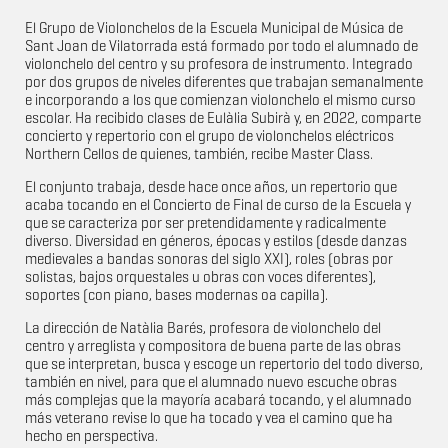
El Grupo de Violonchelos de la Escuela Municipal de Música de
Sant Joan de Vilatorrada está formado por todo el alumnado de
violonchelo del centro y su profesora de instrumento. Integrado
por dos grupos de niveles diferentes que trabajan semanalmente
e incorporando a los que comienzan violonchelo el mismo curso
escolar. Ha recibido clases de Eulàlia Subirà y, en 2022, comparte
concierto y repertorio con el grupo de violonchelos eléctricos
Northern Cellos de quienes, también, recibe Master Class.
El conjunto trabaja, desde hace once años, un repertorio que
acaba tocando en el Concierto de Final de curso de la Escuela y
que se caracteriza por ser pretendidamente y radicalmente
diverso. Diversidad en géneros, épocas y estilos (desde danzas
medievales a bandas sonoras del siglo XXI), roles (obras por
solistas, bajos orquestales u obras con voces diferentes),
soportes (con piano, bases modernas oa capilla).
La dirección de Natàlia Barés, profesora de violonchelo del
centro y arreglista y compositora de buena parte de las obras
que se interpretan, busca y escoge un repertorio del todo diverso,
también en nivel, para que el alumnado nuevo escuche obras
más complejas que la mayoría acabará tocando, y el alumnado
más veterano revise lo que ha tocado y vea el camino que ha
hecho en perspectiva.